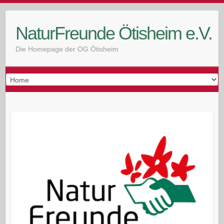
Skip
to
NaturFreunde Ötisheim e.V.
content
Die Homepage der OG Ötisheim